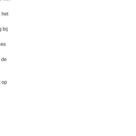
 het
 bij
ces
n de
t op