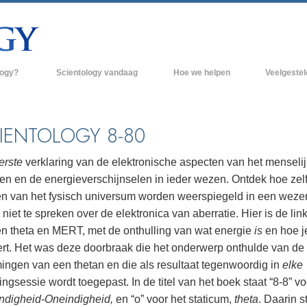
logy?
Scientology vandaag
Hoe we helpen
Veelgeste
raktijken
Scientology Kerken
Achtergrond 
des van Scientology
Nieuwe Scientology Kerken
Binnen in een
IENTOLOGY 8-80
 zeggen over
Hogere Organisaties
De organisati
erste
verklaring van de elektronische aspecten van het menselij
Flag Land Base
en en de energieverschijnselen in ieder wezen. Ontdek hoe zel
een scientoloog
en van het fysisch universum worden weerspiegeld in een weze
Freewinds
k
niet te spreken over de elektronica van aberratie. Hier is de lin
Scientology beschikbaar maken voor de
en theta en MERT, met de onthulling van wat energie
is
en hoe j
en van Scientology
hele wereld
ert. Het was deze doorbraak die het onderwerp onthulde van de
Dianetics
David Miscavige - Kerkelijk Leider van
mingen van een thetan en die als resultaat tegenwoordig in
elke
Scientology
ingsessie wordt toegepast. In de titel van het boek staat “8-8” vo
ndigheid-Oneindigheid,
en “o” voor het staticum,
theta
. Daarin s