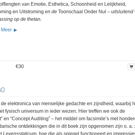
olflengten van Emotie, Esthetica, Schoonheid en Lelijkheid,
roming en Uitstroming
en de
Toonschaal Onder Nul
– uitsluitend
assing op de thetan.
 Meer
€30
80
n de elektronica van menselijke gedachte en zijndheid, waarbij h
 fysisch universum in ieder wezen. Hier treffen we ook de
” en “Concept Auditing” – het middel om facsimile’s met honde
darische ontdekkingen die in dit boek zijn opgenomen zijn o. a. 
et
Levensstaticum,
hoe die als spiegel functioneert en impressie