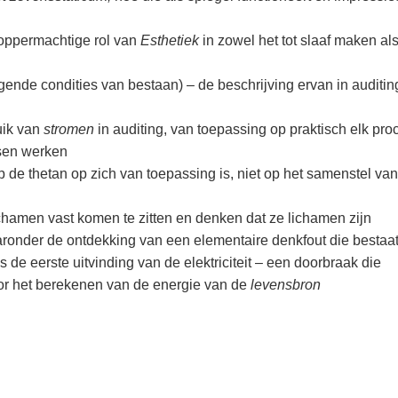
oppermachtige rol van
Esthetiek
in zowel het tot slaaf maken als
gende condities van bestaan) – de beschrijving ervan in auditing
uik van
stromen
in auditing, van toepassing op praktisch elk pro
sen werken
op de thetan op zich van toepassing is, niet op het samenstel va
hamen vast komen te zitten en denken dat ze lichamen zijn
aronder de ontdekking van een elementaire denkfout die bestaa
ds de eerste uitvinding van de elektriciteit – een doorbraak die
or het berekenen van de energie van de
levensbron