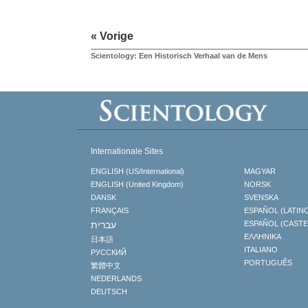
« Vorige
Scientology: Een Historisch Verhaal van de Mens
Internationale Sites
ENGLISH (US/International)
MAGYAR
ENGLISH (United Kingdom)
NORSK
DANSK
SVENSKA
FRANÇAIS
ESPAÑOL (LATIN
עברית
ESPAÑOL (CAST
ΕΛΛΗΝΙΚA
日本語
ITALIANO
РУССКИЙ
PORTUGUÊS
繁體中文
NEDERLANDS
DEUTSCH