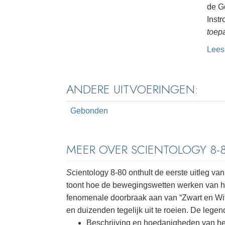
de G
Inst
toep
Lees
ANDERE UITVOERINGEN:
Gebonden
MEER OVER SCIENTOLOGY 8-
S
cientology 8-80 onthult de eerste uitleg va
toont hoe de bewegingswetten werken van het
fenomenale doorbraak aan van “Zwart en Wit
en duizenden tegelijk uit te roeien. De legen
Beschrijving en hoedanigheden van h