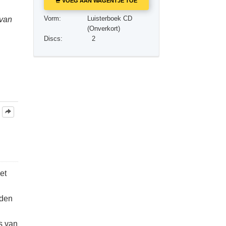
VOEG AAN WAGENTJE TOE
Oplossingen voor het Drugsprobleem
Vorm:
Luisterboek CD
 van
Kinderen
(Onverkort)
Discs:
2
Hulpmiddelen bij het Dagelijks Werk
Ethiek en de Condities
De Oorzaak van Onderdrukking
Feitenonderzoek
De Grondbeginselen van Organiseren
De Grondslagen van Public Relations
Taakstellingen en Doelen
et
De Technologie van Studeren
rden
Communicatie
:
s van