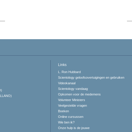
Links
L. Ron Hubbard
Scientology geloofsovertuigingen en gebruiken
Videokanaal
Scientology vandaag
O)
Opkomen voor de medemens
ELLANO)
Volunteer Ministers
Veelgestelde vragen
Boeken
Online cursussen
Wie ben ik?
Onze hulp is de jouwe