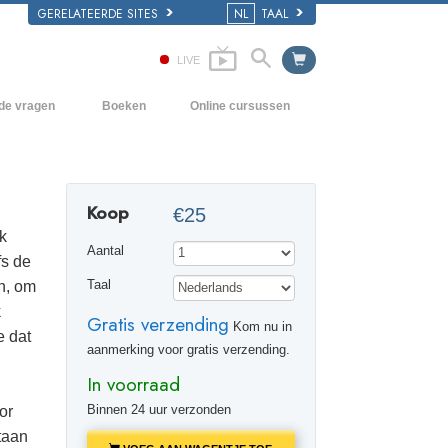
GERELATEERDE SITES
NL
TAAL
LIVE
lde vragen
Boeken
Online cursussen
en Grondbeginselen
Hoe men Conflicten moet oplossen
Beginnersboeken
 Kerk
De Drijfveren van het Bestaan
Luisterboeken
Koop
€25
e van Scientology
De Componenten van Begrip
Introductielezingen
k
Aantal
Oplossingen voor een Gevaarlijke
Films
fs de
Omgeving
n, om
Taal
Assisten voor Ziektes en Verwondingen
k
Gratis verzending
Kom nu in
e dat
Integriteit en Eerlijkheid
aanmerking voor gratis verzending.
In voorraad
Het Huwelijk
Binnen 24 uur verzonden
or
De Toonschaal van Emoties
taan