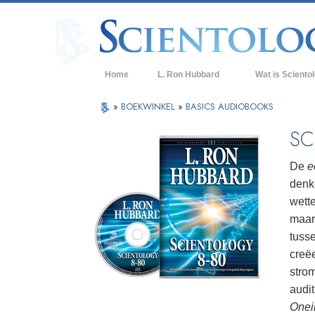
Home
L. Ron Hubbard
Wat is Sciento
Overtuigingen & P
»
BOEKWINKEL
»
BASICS AUDIOBOOKS
De Credo’s en Co
SC
Wat scientologen
Scientology
De
e
denk
Maak kennis met 
wett
Binnen in een Ker
maar 
tuss
De Grondbeginsel
creë
Een Inleiding tot 
stro
audit
Liefde en Haat –
Wat is Grootheid?
Onei