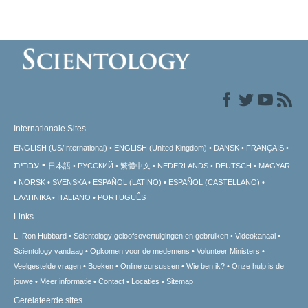
Internationale Sites
ENGLISH (US/International)
ENGLISH (United Kingdom)
DANSK
FRANÇAIS
עברית
日本語
РУССКИЙ
繁體中文
NEDERLANDS
DEUTSCH
MAGYAR
NORSK
SVENSKA
ESPAÑOL (LATINO)
ESPAÑOL (CASTELLANO)
ΕΛΛΗΝΙΚA
ITALIANO
PORTUGUÊS
Links
L. Ron Hubbard
Scientology geloofsovertuigingen en gebruiken
Videokanaal
Scientology vandaag
Opkomen voor de medemens
Volunteer Ministers
Veelgestelde vragen
Boeken
Online cursussen
Wie ben ik?
Onze hulp is de
jouwe
Meer informatie
Contact
Locaties
Sitemap
Gerelateerde sites