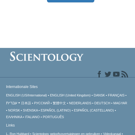
Internationale Sites
ENGLISH (US/International)
ENGLISH (United Kingdom)
DANSK
FRANÇAIS
עברית
日本語
РУССКИЙ
繁體中文
NEDERLANDS
DEUTSCH
MAGYAR
NORSK
SVENSKA
ESPAÑOL (LATINO)
ESPAÑOL (CASTELLANO)
ΕΛΛΗΝΙΚA
ITALIANO
PORTUGUÊS
Links
L. Ron Hubbard
Scientology geloofsovertuigingen en gebruiken
Videokanaal