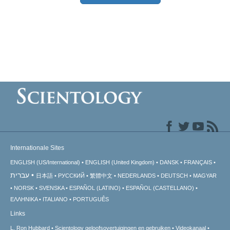
Internationale Sites
ENGLISH (US/International)
ENGLISH (United Kingdom)
DANSK
FRANÇAIS
עברית
日本語
РУССКИЙ
繁體中文
NEDERLANDS
DEUTSCH
MAGYAR
NORSK
SVENSKA
ESPAÑOL (LATINO)
ESPAÑOL (CASTELLANO)
ΕΛΛΗΝΙΚA
ITALIANO
PORTUGUÊS
Links
L. Ron Hubbard
Scientology geloofsovertuigingen en gebruiken
Videokanaal