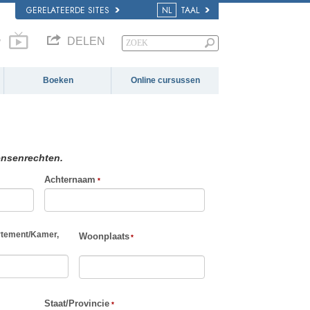
GERELATEERDE SITES
NL
TAAL
DELEN
V
Boeken
Online cursussen
nsenrechten.
Achternaam
tement
/
Kamer,
Woonplaats
Staat/Provincie