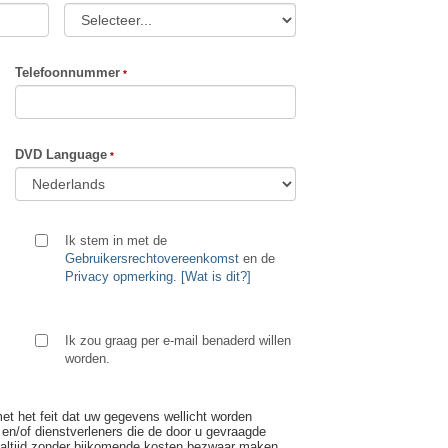
Telefoonnummer
DVD Language
Ik stem in met de
Gebruikersrechtovereenkomst
en de
Privacy opmerking
.
[Wat is dit?]
Ik zou graag per e-mail benaderd willen
worden.
t het feit dat uw gegevens wellicht worden
e en/of dienstverleners die de door u gevraagde
er altijd zonder bijkomende kosten bezwaar maken