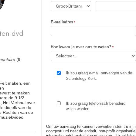
E-mailadres
ten dvd
Hoe kwam je over ons te weten?
mentaire
(9
Ik zou graag e-mail ontvangen van de
Scientology Kerk.
Feit maken, een
en
ewust te maken
ken: de 9 1/2
, Het Verhaal over
Ik zou graag telefonisch benaderd
s die elk van de
willen worden.
de Rechten van de
 muziekvideo.
Om uw aanvraag te kunnen verwerken stemt u in me
doorgestuurd naar de entiteit, non-profit organisati
informatie en/of materialen verwerken. U kunt lat