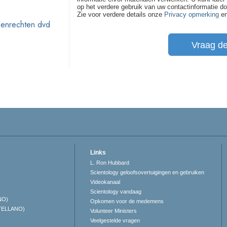
op het verdere gebruik van uw contactinformatie d
Zie voor verdere details onze
Privacy opmerking
e
enrechten dvd
Vraag d
Links
L. Ron Hubbard
Scientology geloofsovertuigingen en gebruiken
Videokanaal
Scientology vandaag
NO)
Opkomen voor de medemens
TELLANO)
Volunteer Ministers
Veelgestelde vragen