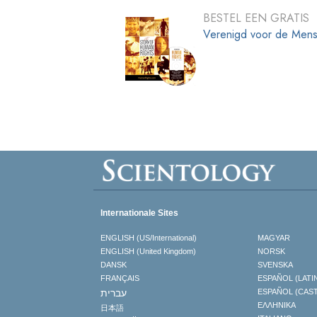
BESTEL EEN GRATIS
Verenigd voor de Mens
Internationale Sites
ENGLISH (US/International)
MAGYAR
ENGLISH (United Kingdom)
NORSK
DANSK
SVENSKA
FRANÇAIS
ESPAÑOL (LATI
עברית
ESPAÑOL (CAS
ΕΛΛΗΝΙΚA
日本語