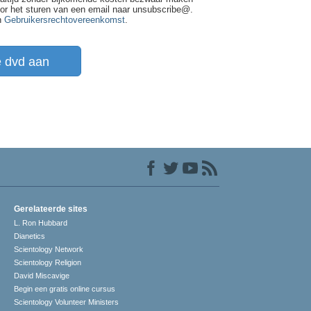
oor het sturen van een email naar unsubscribe@
.
n
Gebruikersrechtovereenkomst
.
e dvd aan
Gerelateerde sites
L. Ron Hubbard
Dianetics
Scientology Network
Scientology Religion
David Miscavige
Begin een gratis online cursus
Scientology Volunteer Ministers