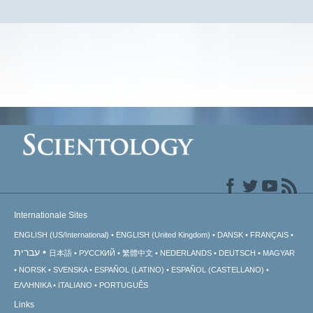
Internationale Sites
ENGLISH (US/International)
ENGLISH (United Kingdom)
DANSK
FRANÇAIS
עברית
日本語
РУССКИЙ
繁體中文
NEDERLANDS
DEUTSCH
MAGYAR
NORSK
SVENSKA
ESPAÑOL (LATINO)
ESPAÑOL (CASTELLANO)
ΕΛΛΗΝΙΚA
ITALIANO
PORTUGUÊS
Links