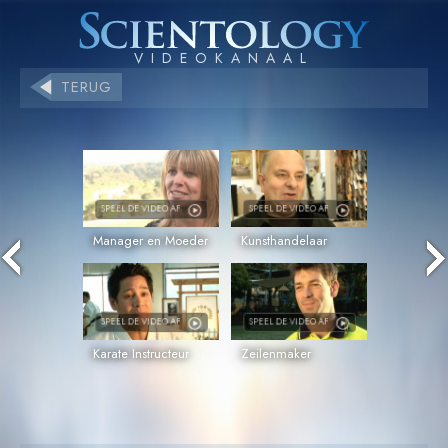
TERUG
SPEEL DE VIDEO AF
SPEEL DE VIDEO AF
Manager en Moeder
Kunsthandelaar
SPEEL DE VIDEO AF
SPEEL DE VIDEO AF
Karate Instructeur
Zeilenmaker