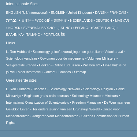
Internationale Sites
ENGLISH (US/International)
ENGLISH (United Kingdom)
DANSK
FRANÇAIS
עברית
日本語
РУССКИЙ
繁體中文
NEDERLANDS
DEUTSCH
MAGYAR
NORSK
SVENSKA
ESPAÑOL (LATINO)
ESPAÑOL (CASTELLANO)
ΕΛΛΗΝΙΚA
ITALIANO
PORTUGUÊS
Links
L. Ron Hubbard
Scientology geloofsovertuigingen en gebruiken
Videokanaal
Scientology vandaag
Opkomen voor de medemens
Volunteer Ministers
Veelgestelde vragen
Boeken
Online cursussen
Wie ben ik?
Onze hulp is de
jouwe
Meer informatie
Contact
Locaties
Sitemap
Gerelateerde sites
L. Ron Hubbard
Dianetics
Scientology Network
Scientology Religion
David
Miscavige
Begin een gratis online cursus
Scientology Volunteer Ministers
International Organization of Scientologists
Freedom Magazine
De Weg naar een
Gelukkig Leven
Ter ondersteuning van een Drugsvrije Wereld
United voor
Mensenrechten
Jongeren voor Mensenrechten
Citizens Commission for Human
Rights