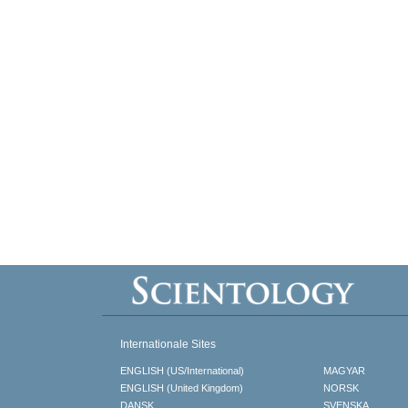
Internationale Sites
ENGLISH (US/International)
MAGYAR
ENGLISH (United Kingdom)
NORSK
DANSK
SVENSKA