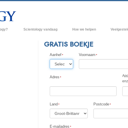
logy?
Scientology vandaag
Hoe we helpen
Veelgeste
raktijken
Scientology Kerken
Achtergrond 
GRATIS BOEKJE
des van Scientology
Nieuwe Scientology Kerken
Binnen in een
Aanhef
Voornaam
 zeggen over
Hogere Organisaties
De organisati
Flag Land Base
App
een scientoloog
Adres
enz
Freewinds
k
Scientology beschikbaar maken voor de
en van Scientology
hele wereld
Land
Postcode
Dianetics
David Miscavige - Kerkelijk Leider van
Scientology
E-mailadres