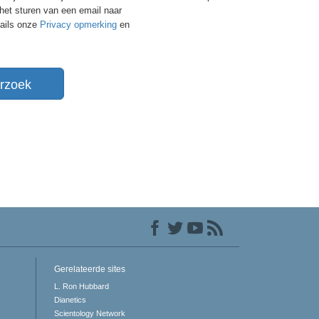
 het sturen van een email naar
tails onze
Privacy opmerking
en
rzoek
Gerelateerde sites
L. Ron Hubbard
Dianetics
Scientology Network