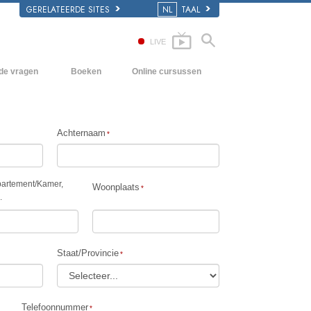
GERELATEERDE SITES
NL
TAAL
LIVE
lde vragen
Boeken
Online cursussen
en Grondbeginselen
Hoe men Conflicten moet oplossen
Beginnersboeken
 Kerk
De Drijfveren van het Bestaan
Luisterboeken
Achternaam
e van Scientology
De Componenten van Begrip
Introductielezingen
Oplossingen voor een Gevaarlijke
Films
artement
/
Kamer,
Omgeving
Woonplaats
.
Assisten voor Ziektes en Verwondingen
Integriteit en Eerlijkheid
Staat/Provincie
Het Huwelijk
De Toonschaal van Emoties
Telefoonnummer