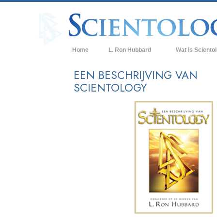
Home
L. Ron Hubbard
Wat is Sciento
Overtuigingen & P
EEN BESCHRIJVING VAN
SCIENTOLOGY
De Credo’s en Co
Wat scientologen
Scientology
Maak kennis met 
Binnen in een Ker
De Grondbeginsel
Een Inleiding tot 
Liefde en Haat –
Wat is Grootheid?