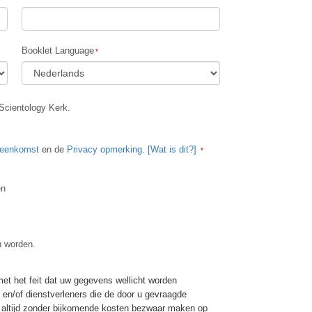
Oplossingen voor het Drugsprobleem
Kinderen
Booklet Language
Hulpmiddelen bij het Dagelijks Werk
Ethiek en de Condities
Scientology Kerk.
De Oorzaak van Onderdrukking
Feitenonderzoek
reenkomst
en de
Privacy opmerking
.
[Wat is dit?]
De Grondbeginselen van Organiseren
en
De Grondslagen van Public Relations
Taakstellingen en Doelen
n worden.
De Technologie van Studeren
Communicatie
t het feit dat uw gegevens wellicht worden
ie en/of dienstverleners die de door u gevraagde
er altijd zonder bijkomende kosten bezwaar maken op